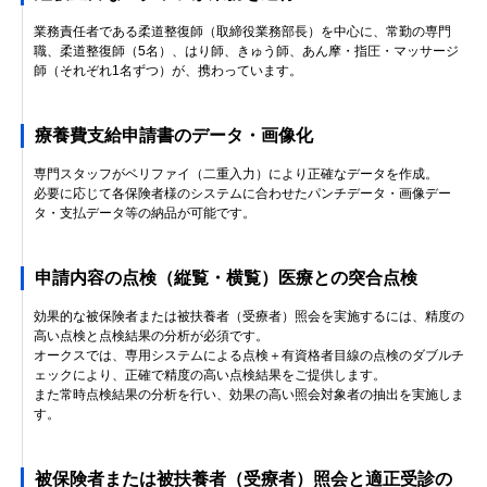
業務責任者である柔道整復師（取締役業務部長）を中心に、常勤の専門
職、柔道整復師（5名）、はり師、きゅう師、あん摩・指圧・マッサージ
師（それぞれ1名ずつ）が、携わっています。
療養費支給申請書のデータ・画像化
専門スタッフがベリファイ（二重入力）により正確なデータを作成。
必要に応じて各保険者様のシステムに合わせたパンチデータ・画像デー
タ・支払データ等の納品が可能です。
申請内容の点検（縦覧・横覧）医療との突合点検
効果的な被保険者または被扶養者（受療者）照会を実施するには、精度の
高い点検と点検結果の分析が必須です。
オークスでは、専用システムによる点検＋有資格者目線の点検のダブルチ
ェックにより、正確で精度の高い点検結果をご提供します。
また常時点検結果の分析を行い、効果の高い照会対象者の抽出を実施しま
す。
被保険者または被扶養者（受療者）照会と適正受診の