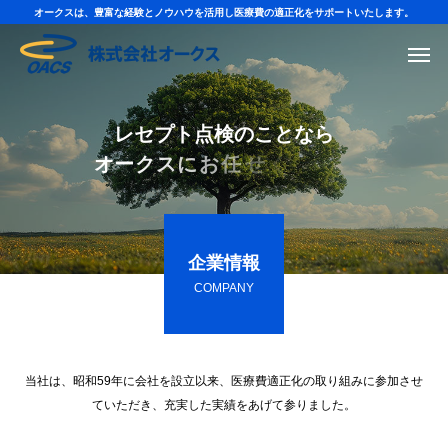
オークスは、豊富な経験とノウハウを活用し医療費の適正化をサポートいたします。
レ
セ
プ
ト
点
検
の
こ
と
な
ら
オ
ー
ク
ス
に
お
任
せ
く
だ
さ
い
。
企業情報
COMPANY
当社は、昭和59年に会社を設立以来、医療費適正化の取り組みに参加させ
ていただき、充実した実績をあげて参りました。