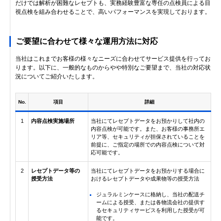
だけでは解析が困難なレセプトも、実務経験豊富な専任の点検員による目
視点検を組み合わせることで、高いパフォーマンスを実現しております。
ご要望に合わせて様々な運用方法に対応
当社はこれまでお客様の様々なニーズに合わせてサービス提供を行ってお
ります。以下に、一般的なものからやや特別なご要望まで、当社の対応状
況についてご紹介いたします。
No.
項目
詳細
1
内容点検実施場所
当社にてレセプトデータをお預かりして社内の
内容点検が可能です。また、お客様の事務所エ
リア等、セキュリティが担保されていることを
前提に、ご指定の場所での内容点検について対
応可能です。
2
レセプトデータ等の
当社にてレセプトデータをお預かりする場合に
授受方法
おけるレセプトデータや成果物等の授受方法
ジュラルミンケースに格納し、当社の配送チ
ームによる授受、または各物流会社の提供す
るセキュリティサービスを利用した授受が可
能です。