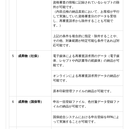
資格審査の情報に記録されているレセプトの除
外が可能です。
（内容点検の納品直前において、お客様が平行
して実施していた資格審査分のデータを受領
し、再審査請求から除外することも可能で
す。）
上記の条件を複合的に指定・除外することや、
その他、対象範囲が特定可能な条件であれば対
応可能です。
5
成果物（社保）
電子媒体による再審査請求用のデータ（電子媒
体、レセプトや内訳書等の紙媒体）の納品が可
能です。
オンラインによる再審査請求用データの納品が
可能です。
原本印刷管理ファイルの納品が可能です。
6
成果物（国保等）
申出一括登録ファイル、色付箋データ登録ファ
イルの納品が可能です。
国保総合システムにおける申出登録をRPAによ
って実施することが可能です。