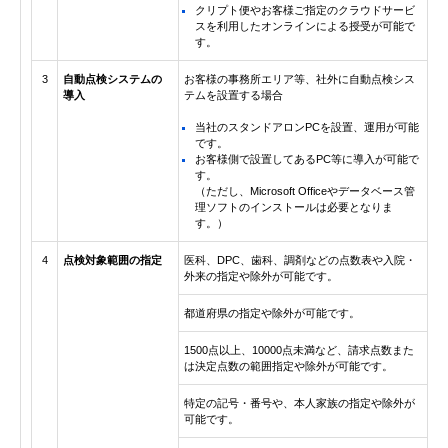
クリプト便やお客様ご指定のクラウドサービ
スを利用したオンラインによる授受が可能で
す。
3
自動点検システムの
お客様の事務所エリア等、社外に自動点検シス
導入
テムを設置する場合
当社のスタンドアロンPCを設置、運用が可能
です。
お客様側で設置してあるPC等に導入が可能で
す。
（ただし、Microsoft Officeやデータベース管
理ソフトのインストールは必要となりま
す。）
4
点検対象範囲の指定
医科、DPC、歯科、調剤などの点数表や入院・
外来の指定や除外が可能です。
都道府県の指定や除外が可能です。
1500点以上、10000点未満など、請求点数また
は決定点数の範囲指定や除外が可能です。
特定の記号・番号や、本人家族の指定や除外が
可能です。