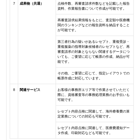
7
成果物（共通）
点検件数、再審査請求件数などを記載した報告
資料、作業報告書について作成が可能です。
再審査請求結果情報をもとに、査定額や医療機
関のランキングなどの報告資料を納品すること
が可能です。
第三者行為の疑いがあるレセプト、重複受診・
重複服薬の指導対象候補者のレセプトなど、再
審査請求の対象とならない関連するデータにつ
いても、ご要望に応じて帳票の作成、納品が可
能です。
その他、ご要望に応じて、指定レイアウトでの
帳票作成に対応しています。
8
関連サービス
お客様の事務所エリア等で作業させていただく
際に、資格審査等の事務処理業務のお手伝いも
可能です。
レセプト内容点検に関連して、海外療養費の算
定業務についての対応も可能です。
レセプト内容点検に関連して、医療費通知デー
タ作成、印刷対応なども可能です。