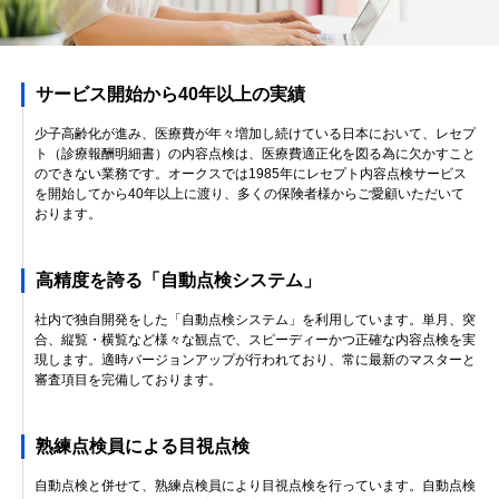
サービス開始から40年以上の実績
少子高齢化が進み、医療費が年々増加し続けている日本において、レセプ
ト（診療報酬明細書）の内容点検は、医療費適正化を図る為に欠かすこと
のできない業務です。オークスでは1985年にレセプト内容点検サービス
を開始してから40年以上に渡り、多くの保険者様からご愛顧いただいて
おります。
高精度を誇る「自動点検システム」
社内で独自開発をした「自動点検システム」を利用しています。単月、突
合、縦覧・横覧など様々な観点で、スピーディーかつ正確な内容点検を実
現します。適時バージョンアップが行われており、常に最新のマスターと
審査項目を完備しております。
熟練点検員による目視点検
自動点検と併せて、熟練点検員により目視点検を行っています。自動点検